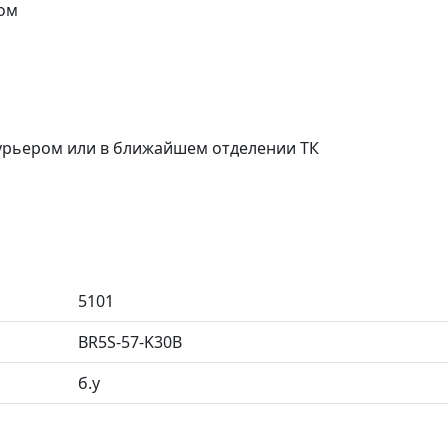
ом
курьером или в ближайшем отделении ТК
5101
BR5S-57-K30B
б.у