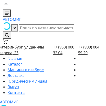
АВТОМИГ
катеринбург, ул.Данилы
+7 (953) 000
+7 (909) 004
верева, 23
32 04
59 20
Главная
Каталог
Машины в разборе
Доставка
Юридическим лицам
Выкуп
Контакты
АВТОМИГ