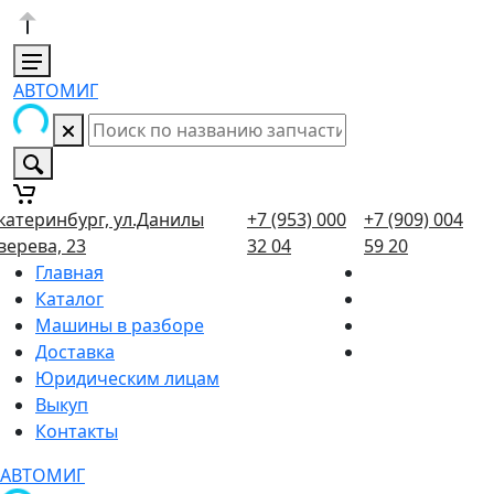
АВТОМИГ
катеринбург, ул.Данилы
+7 (953) 000
+7 (909) 004
верева, 23
32 04
59 20
Главная
Каталог
Машины в разборе
Доставка
Юридическим лицам
Выкуп
Контакты
АВТОМИГ