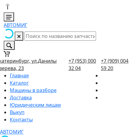
АВТОМИГ
катеринбург, ул.Данилы
+7 (953) 000
+7 (909) 004
верева, 23
32 04
59 20
Главная
Каталог
Машины в разборе
Доставка
Юридическим лицам
Выкуп
Контакты
АВТОМИГ