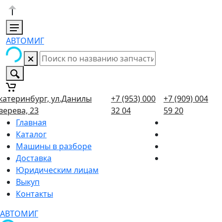
АВТОМИГ
катеринбург, ул.Данилы
+7 (953) 000
+7 (909) 004
верева, 23
32 04
59 20
Главная
Каталог
Машины в разборе
Доставка
Юридическим лицам
Выкуп
Контакты
АВТОМИГ