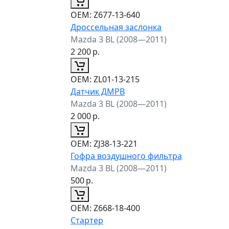
ОЕМ:
Z677-13-640
Дроссельная заслонка
Mazda 3 BL (2008—2011)
2 200
р.
ОЕМ:
ZL01-13-215
Датчик ДМРВ
Mazda 3 BL (2008—2011)
2 000
р.
ОЕМ:
ZJ38-13-221
Гофра воздушного фильтра
Mazda 3 BL (2008—2011)
500
р.
ОЕМ:
Z668-18-400
Стартер