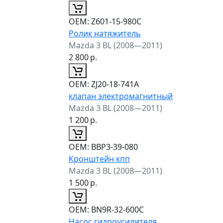
ОЕМ:
Z601-15-980C
Ролик натяжитель
Mazda 3 BL (2008—2011)
2 800
р.
ОЕМ:
ZJ20-18-741A
клапан электромагнитный
Mazda 3 BL (2008—2011)
1 200
р.
ОЕМ:
BBP3-39-080
Кронштейн кпп
Mazda 3 BL (2008—2011)
1 500
р.
ОЕМ:
BN9R-32-600C
Насос гидроусилителя