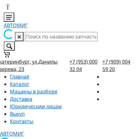
АВТОМИГ
катеринбург, ул.Данилы
+7 (953) 000
+7 (909) 004
верева, 23
32 04
59 20
Главная
Каталог
Машины в разборе
Доставка
Юридическим лицам
Выкуп
Контакты
АВТОМИГ