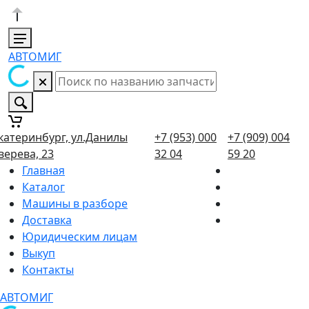
АВТОМИГ
катеринбург, ул.Данилы
+7 (953) 000
+7 (909) 004
верева, 23
32 04
59 20
Главная
Каталог
Машины в разборе
Доставка
Юридическим лицам
Выкуп
Контакты
АВТОМИГ