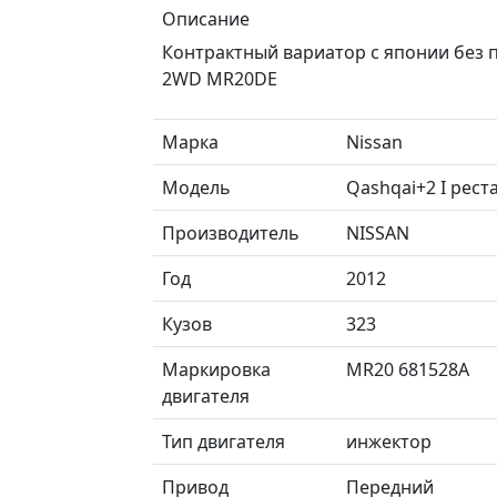
Описание
Контрактный вариатор с японии без п
2WD MR20DE
Марка
Nissan
Модель
Qashqai+2 I рест
Производитель
NISSAN
Год
2012
Кузов
323
Маркировка
MR20 681528A
двигателя
Тип двигателя
инжектор
Привод
Передний