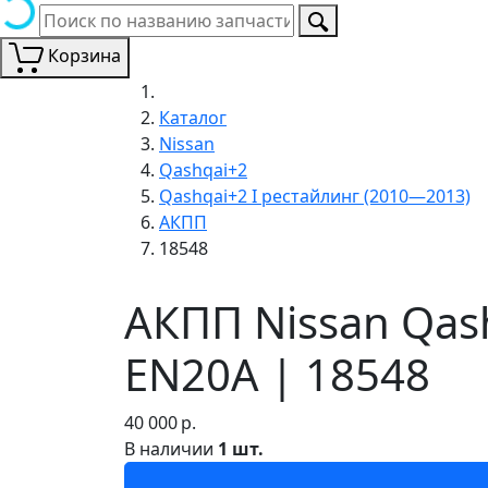
Корзина
Каталог
Nissan
Qashqai+2
Qashqai+2 I рестайлинг (2010—2013)
АКПП
18548
АКПП Nissan Qas
EN20A | 18548
40 000
р.
В наличии
1 шт.