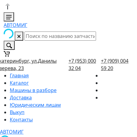
АВТОМИГ
катеринбург, ул.Данилы
+7 (953) 000
+7 (909) 004
верева, 23
32 04
59 20
Главная
Каталог
Машины в разборе
Доставка
Юридическим лицам
Выкуп
Контакты
АВТОМИГ