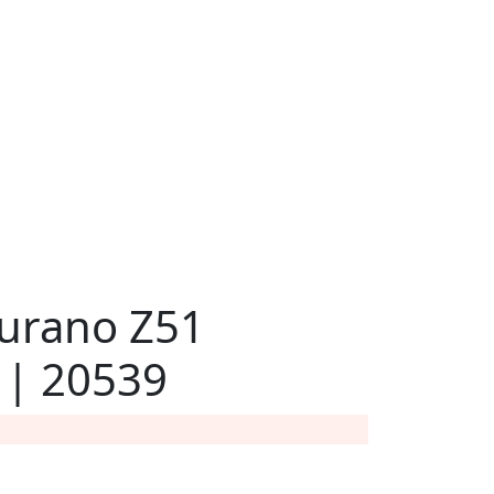
urano Z51
 | 20539