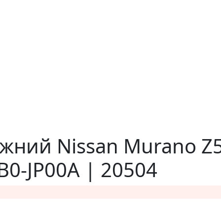
жний Nissan Murano Z5
B0-JP00A | 20504