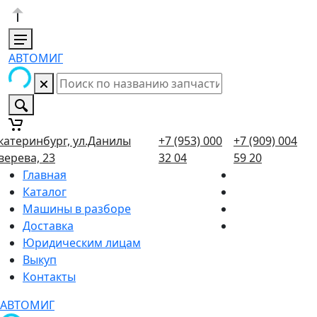
АВТОМИГ
катеринбург, ул.Данилы
+7 (953) 000
+7 (909) 004
верева, 23
32 04
59 20
Главная
Каталог
Машины в разборе
Доставка
Юридическим лицам
Выкуп
Контакты
АВТОМИГ