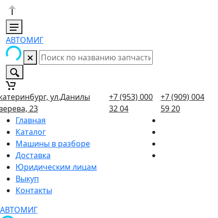
АВТОМИГ
катеринбург, ул.Данилы
+7 (953) 000
+7 (909) 004
верева, 23
32 04
59 20
Главная
Каталог
Машины в разборе
Доставка
Юридическим лицам
Выкуп
Контакты
АВТОМИГ