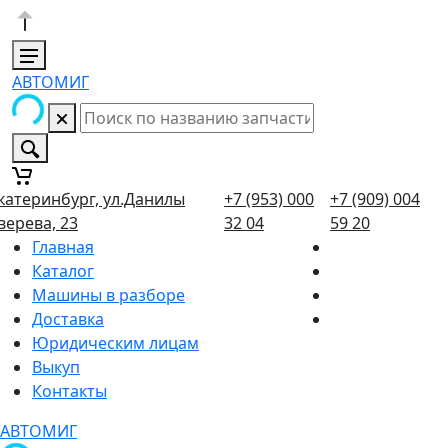
АВТОМИГ
катеринбург, ул.Данилы
+7 (953) 000
+7 (909) 004
верева, 23
32 04
59 20
Главная
Каталог
Машины в разборе
Доставка
Юридическим лицам
Выкуп
Контакты
АВТОМИГ