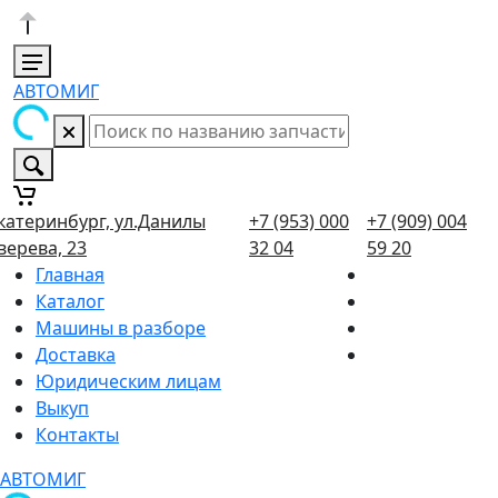
АВТОМИГ
катеринбург, ул.Данилы
+7 (953) 000
+7 (909) 004
верева, 23
32 04
59 20
Главная
Каталог
Машины в разборе
Доставка
Юридическим лицам
Выкуп
Контакты
АВТОМИГ