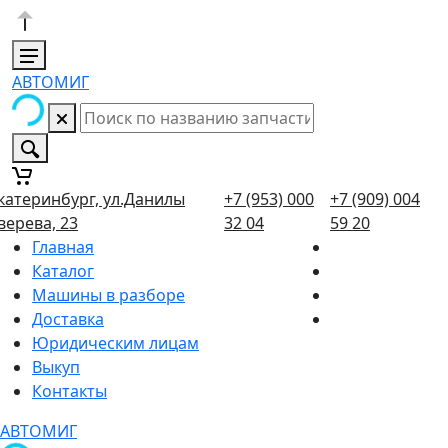
АВТОМИГ
катеринбург, ул.Данилы
+7 (953) 000
+7 (909) 004
верева, 23
32 04
59 20
Главная
Каталог
Машины в разборе
Доставка
Юридическим лицам
Выкуп
Контакты
АВТОМИГ