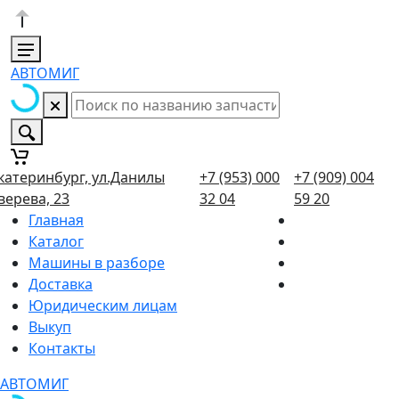
АВТОМИГ
катеринбург, ул.Данилы
+7 (953) 000
+7 (909) 004
верева, 23
32 04
59 20
Главная
Каталог
Машины в разборе
Доставка
Юридическим лицам
Выкуп
Контакты
АВТОМИГ