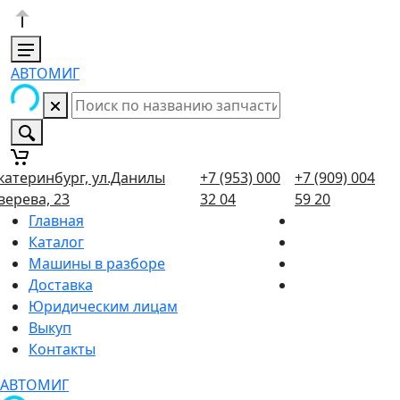
АВТОМИГ
катеринбург, ул.Данилы
+7 (953) 000
+7 (909) 004
верева, 23
32 04
59 20
Главная
Каталог
Машины в разборе
Доставка
Юридическим лицам
Выкуп
Контакты
АВТОМИГ