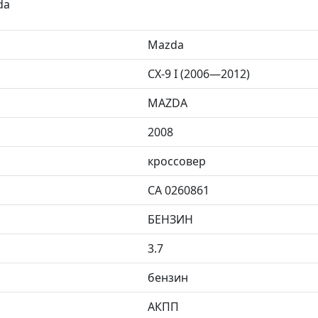
da
Mazda
CX-9 I (2006—2012)
MAZDA
2008
кроссовер
CA 0260861
БЕНЗИН
3.7
бензин
АКПП