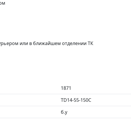
ом
курьером или в ближайшем отделении ТК
1871
TD14-55-150C
б.у