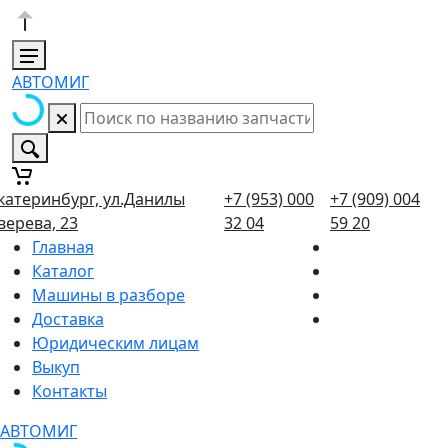
АВТОМИГ
катеринбург, ул.Данилы
+7 (953) 000
+7 (909) 004
верева, 23
32 04
59 20
Главная
Каталог
Машины в разборе
Доставка
Юридическим лицам
Выкуп
Контакты
АВТОМИГ