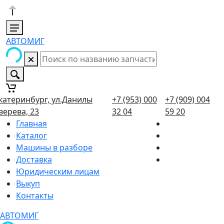
АВТОМИГ
катеринбург, ул.Данилы
+7 (953) 000
+7 (909) 004
верева, 23
32 04
59 20
Главная
Каталог
Машины в разборе
Доставка
Юридическим лицам
Выкуп
Контакты
АВТОМИГ