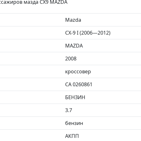
ассажиров мазда СХ9 MAZDA
Mazda
CX-9 I (2006—2012)
MAZDA
2008
кроссовер
CA 0260861
БЕНЗИН
3.7
бензин
АКПП