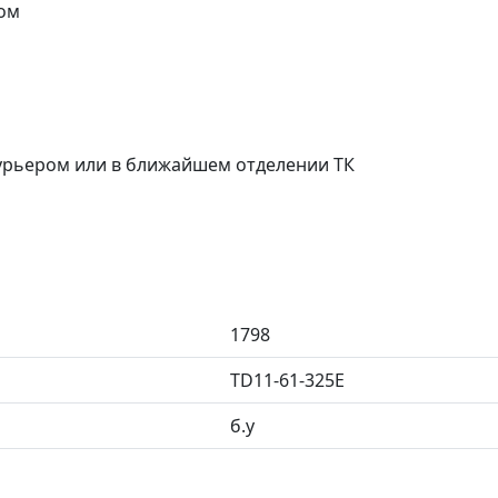
ом
курьером или в ближайшем отделении ТК
1798
TD11-61-325E
б.у