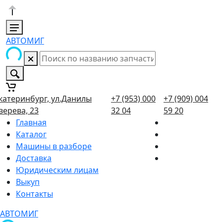
АВТОМИГ
катеринбург, ул.Данилы
+7 (953) 000
+7 (909) 004
верева, 23
32 04
59 20
Главная
Каталог
Машины в разборе
Доставка
Юридическим лицам
Выкуп
Контакты
АВТОМИГ