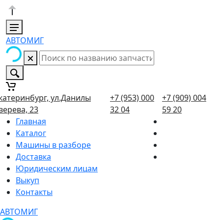
АВТОМИГ
катеринбург, ул.Данилы
+7 (953) 000
+7 (909) 004
верева, 23
32 04
59 20
Главная
Каталог
Машины в разборе
Доставка
Юридическим лицам
Выкуп
Контакты
АВТОМИГ