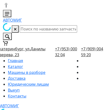
АВТОМИГ
катеринбург, ул.Данилы
+7 (953) 000
+7 (909) 004
верева, 23
32 04
59 20
Главная
Каталог
Машины в разборе
Доставка
Юридическим лицам
Выкуп
Контакты
АВТОМИГ