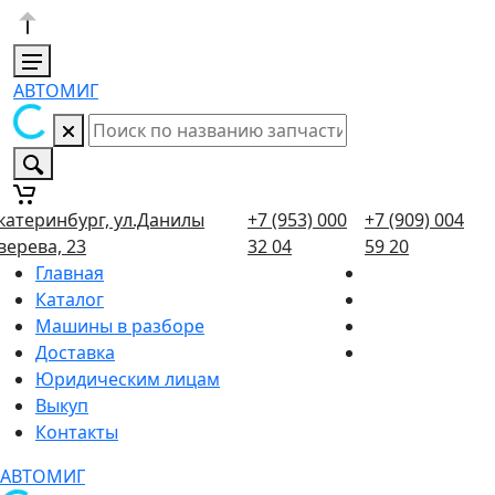
АВТОМИГ
катеринбург, ул.Данилы
+7 (953) 000
+7 (909) 004
верева, 23
32 04
59 20
Главная
Каталог
Машины в разборе
Доставка
Юридическим лицам
Выкуп
Контакты
АВТОМИГ