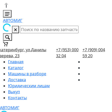
АВТОМИГ
катеринбург, ул.Данилы
+7 (953) 000
+7 (909) 004
верева, 23
32 04
59 20
Главная
Каталог
Машины в разборе
Доставка
Юридическим лицам
Выкуп
Контакты
АВТОМИГ