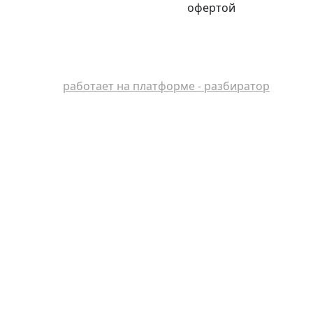
офертой
работает на платформе - разбиратор