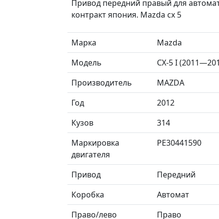
Привод передний правый для автомат
контракт япония. Mazda cx 5
Марка
Mazda
Модель
CX-5 I (2011—20
Производитель
MAZDA
Год
2012
Кузов
314
Маркировка
PE30441590
двигателя
Привод
Передний
Коробка
Автомат
Право/лево
Право