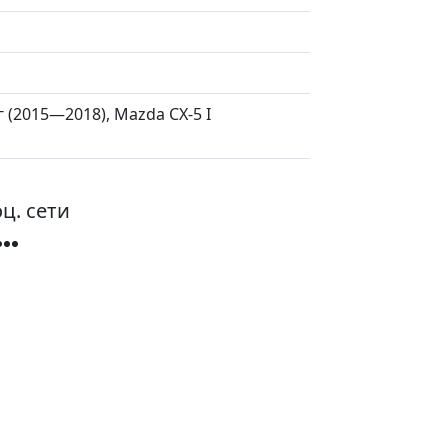
г (2015—2018), Mazda CX-5 I
ц. сети