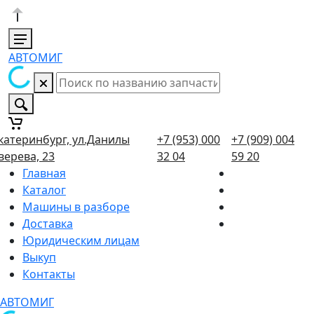
АВТОМИГ
катеринбург, ул.Данилы
+7 (953) 000
+7 (909) 004
верева, 23
32 04
59 20
Главная
Каталог
Машины в разборе
Доставка
Юридическим лицам
Выкуп
Контакты
АВТОМИГ