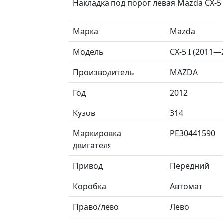
Накладка под порог левая Mazda CX-5
Марка
Mazda
Модель
CX-5 I (2011—
Производитель
MAZDA
Год
2012
Кузов
314
Маркировка
PE30441590
двигателя
Привод
Передний
Коробка
Автомат
Право/лево
Лево