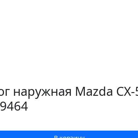
ог наружная Mazda CX-5
19464
В корзину