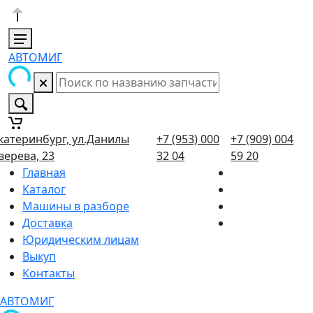
АВТОМИГ
катеринбург, ул.Данилы
+7 (953) 000
+7 (909) 004
верева, 23
32 04
59 20
Главная
Каталог
Машины в разборе
Доставка
Юридическим лицам
Выкуп
Контакты
АВТОМИГ