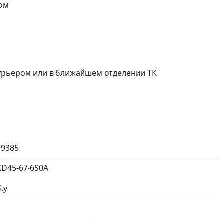
ом
курьером или в ближайшем отделении ТК
19385
KD45-67-6S0A
б.у