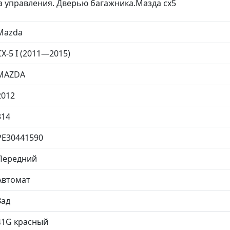
а управления. Дверью багажника.Мазда сх5
Mazda
CX-5 I (2011—2015)
MAZDA
2012
314
PE30441590
Передний
Автомат
Зад
41G красный