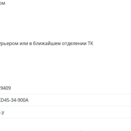
ом
курьером или в ближайшем отделении ТК
19409
KD45-34-900A
.у