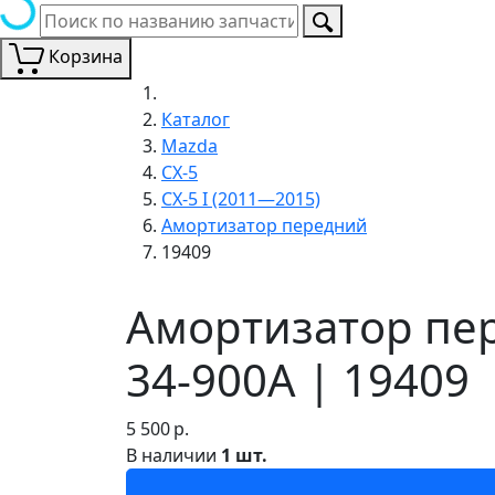
Корзина
Каталог
Mazda
CX-5
CX-5 I (2011—2015)
Амортизатор передний
19409
Амортизатор пер
34-900A | 19409
5 500
р.
В наличии
1 шт.