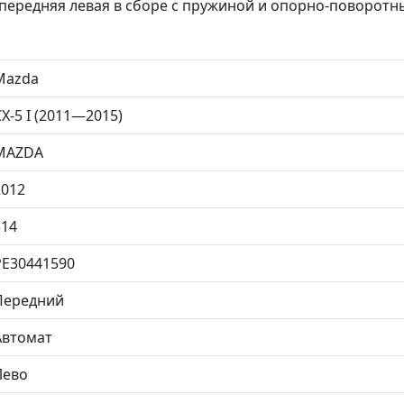
передняя левая в сборе с пружиной и опорно-поворот
Mazda
X-5 I (2011—2015)
MAZDA
2012
314
PE30441590
Передний
Автомат
Лево