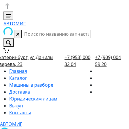
АВТОМИГ
катеринбург, ул.Данилы
+7 (953) 000
+7 (909) 004
верева, 23
32 04
59 20
Главная
Каталог
Машины в разборе
Доставка
Юридическим лицам
Выкуп
Контакты
АВТОМИГ