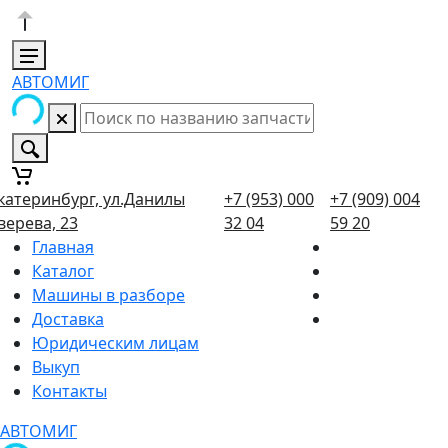
АВТОМИГ
катеринбург, ул.Данилы
+7 (953) 000
+7 (909) 004
верева, 23
32 04
59 20
Главная
Каталог
Машины в разборе
Доставка
Юридическим лицам
Выкуп
Контакты
АВТОМИГ