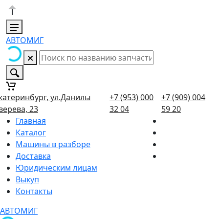
АВТОМИГ
катеринбург, ул.Данилы
+7 (953) 000
+7 (909) 004
верева, 23
32 04
59 20
Главная
Каталог
Машины в разборе
Доставка
Юридическим лицам
Выкуп
Контакты
АВТОМИГ