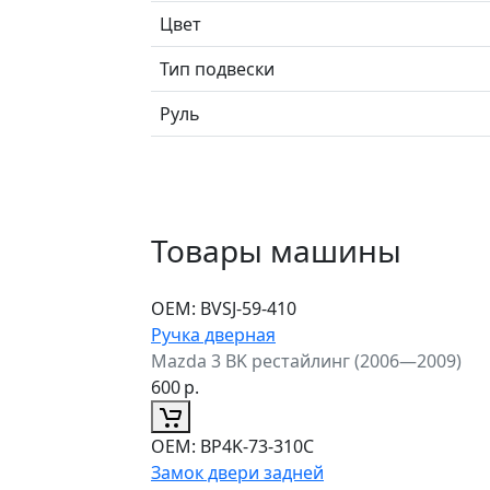
Цвет
Тип подвески
Руль
Товары машины
ОЕМ:
BVSJ-59-410
Ручка дверная
Mazda 3 BK рестайлинг (2006—2009)
600
р.
ОЕМ:
BP4K-73-310C
Замок двери задней