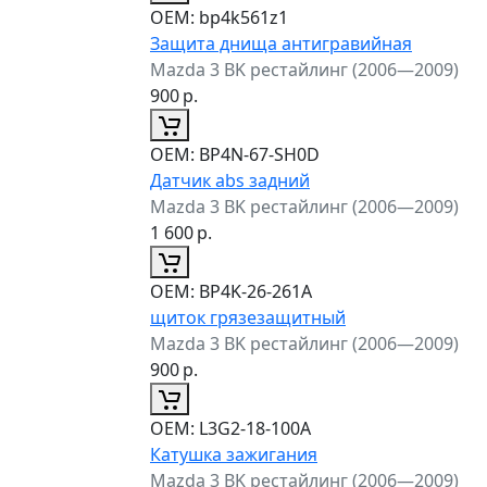
ОЕМ:
bp4k561z1
Защита днища антигравийная
Mazda 3 BK рестайлинг (2006—2009)
900
р.
ОЕМ:
BP4N-67-SH0D
Датчик abs задний
Mazda 3 BK рестайлинг (2006—2009)
1 600
р.
ОЕМ:
BP4K-26-261A
щиток грязезащитный
Mazda 3 BK рестайлинг (2006—2009)
900
р.
ОЕМ:
L3G2-18-100A
Катушка зажигания
Mazda 3 BK рестайлинг (2006—2009)