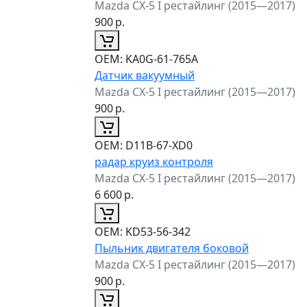
Mazda CX-5 I рестайлинг (2015—2017)
900
р.
ОЕМ:
KA0G-61-765A
Датчик вакуумный
Mazda CX-5 I рестайлинг (2015—2017)
900
р.
ОЕМ:
D11B-67-XD0
радар круиз контроля
Mazda CX-5 I рестайлинг (2015—2017)
6 600
р.
ОЕМ:
KD53-56-342
Пыльник двигателя боковой
Mazda CX-5 I рестайлинг (2015—2017)
900
р.