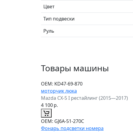
Цвет
Тип подвески
Руль
Товары машины
ОЕМ:
KD47-69-870
моторчик люка
Mazda CX-5 I рестайлинг (2015—2017)
4 100
р.
ОЕМ:
GJ6A-51-270C
Фонарь подсветки номера