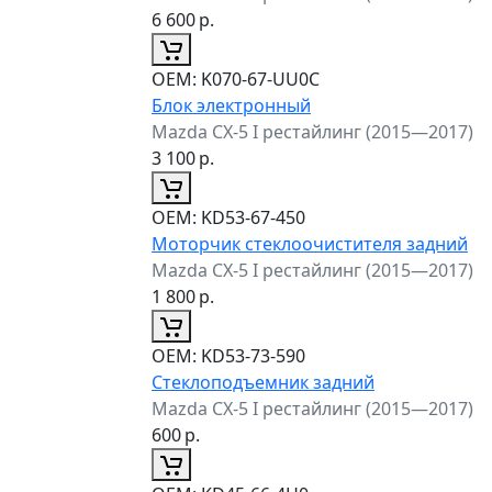
6 600
р.
ОЕМ:
K070-67-UU0C
Блок электронный
Mazda CX-5 I рестайлинг (2015—2017)
3 100
р.
ОЕМ:
KD53-67-450
Моторчик стеклоочистителя задний
Mazda CX-5 I рестайлинг (2015—2017)
1 800
р.
ОЕМ:
KD53-73-590
Стеклоподъемник задний
Mazda CX-5 I рестайлинг (2015—2017)
600
р.