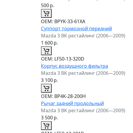
500
р.
ОЕМ:
BPYK-33-61XA
Суппорт тормозной передний
Mazda 3 BK рестайлинг (2006—2009)
1 600
р.
ОЕМ:
LF50-13-320D
Корпус воздушного фильтра
Mazda 3 BK рестайлинг (2006—2009)
3 100
р.
ОЕМ:
BP4K-28-200H
Рычаг задний продольный
Mazda 3 BK рестайлинг (2006—2009)
3 500
р.