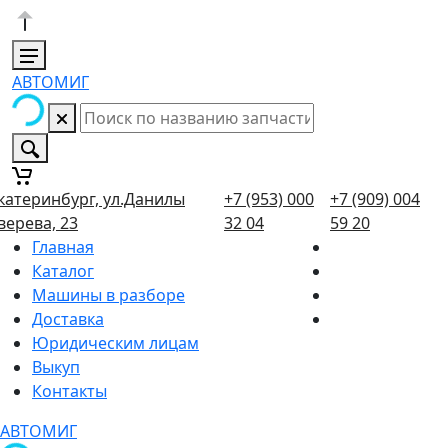
АВТОМИГ
катеринбург, ул.Данилы
+7 (953) 000
+7 (909) 004
верева, 23
32 04
59 20
Главная
Каталог
Машины в разборе
Доставка
Юридическим лицам
Выкуп
Контакты
АВТОМИГ