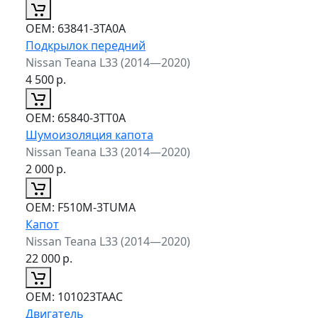
ОЕМ:
63841-3TA0A
Подкрылок передний
Nissan Teana L33 (2014—2020)
4 500
р.
ОЕМ:
65840-3TT0A
Шумоизоляция капота
Nissan Teana L33 (2014—2020)
2 000
р.
ОЕМ:
F510M-3TUMA
Капот
Nissan Teana L33 (2014—2020)
22 000
р.
ОЕМ:
101023TAAC
Двигатель