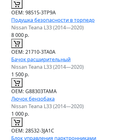
ОЕМ:
98515-3TP9A
Подушка безопасности в торпедо
Nissan Teana L33 (2014—2020)
8 000
р.
ОЕМ:
21710-3TA0A
Бачок расширительный
Nissan Teana L33 (2014—2020)
1 500
р.
ОЕМ:
G88303TAMA
Лючок бензобака
Nissan Teana L33 (2014—2020)
1 000
р.
ОЕМ:
28532-3JA1C
Блок управления парктронниками