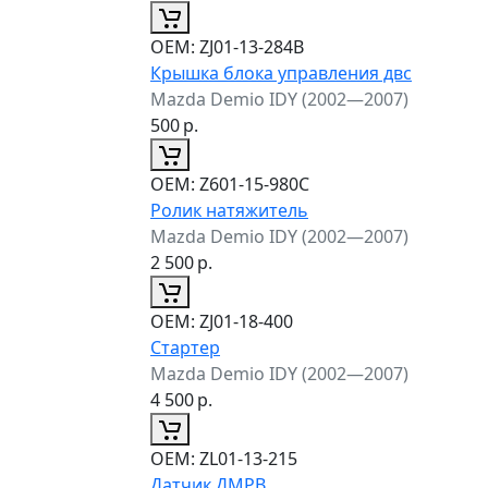
ОЕМ:
ZJ01-13-284B
Крышка блока управления двс
Mazda Demio IDY (2002—2007)
500
р.
ОЕМ:
Z601-15-980C
Ролик натяжитель
Mazda Demio IDY (2002—2007)
2 500
р.
ОЕМ:
ZJ01-18-400
Стартер
Mazda Demio IDY (2002—2007)
4 500
р.
ОЕМ:
ZL01-13-215
Датчик ДМРВ