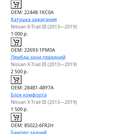
ОЕМ:
22448-1KC0A
Катушка зажигания
Nissan X-Trail III (2013—2019)
1 000
р.
ОЕМ:
22693-1PM0A
Лямбда-зонд передний
Nissan X-Trail III (2013—2019)
2 500
р.
ОЕМ:
284B1-4BY7A
Блок комфорта
Nissan X-Trail III (2013—2019)
1 500
р.
ОЕМ:
85022-6FR2H
Бампер задний