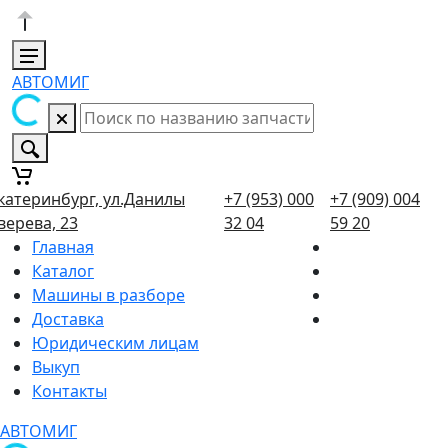
АВТОМИГ
катеринбург, ул.Данилы
+7 (953) 000
+7 (909) 004
верева, 23
32 04
59 20
Главная
Каталог
Машины в разборе
Доставка
Юридическим лицам
Выкуп
Контакты
АВТОМИГ