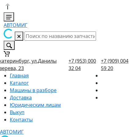
АВТОМИГ
катеринбург, ул.Данилы
+7 (953) 000
+7 (909) 004
верева, 23
32 04
59 20
Главная
Каталог
Машины в разборе
Доставка
Юридическим лицам
Выкуп
Контакты
АВТОМИГ