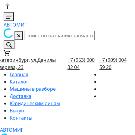
АВТОМИГ
катеринбург, ул.Данилы
+7 (953) 000
+7 (909) 004
верева, 23
32 04
59 20
Главная
Каталог
Машины в разборе
Доставка
Юридическим лицам
Выкуп
Контакты
АВТОМИГ