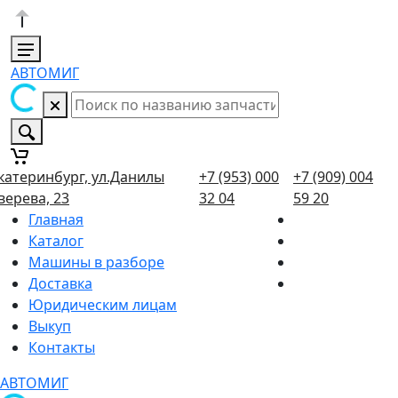
АВТОМИГ
катеринбург, ул.Данилы
+7 (953) 000
+7 (909) 004
верева, 23
32 04
59 20
Главная
Каталог
Машины в разборе
Доставка
Юридическим лицам
Выкуп
Контакты
АВТОМИГ