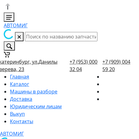
АВТОМИГ
катеринбург, ул.Данилы
+7 (953) 000
+7 (909) 004
верева, 23
32 04
59 20
Главная
Каталог
Машины в разборе
Доставка
Юридическим лицам
Выкуп
Контакты
АВТОМИГ