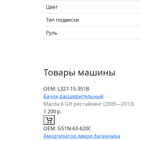
Цвет
Тип подвески
Руль
Товары машины
ОЕМ:
L327-15-351B
Бачок расширительный
Mazda 6 GH рестайлинг (2009—2013)
1 200
р.
ОЕМ:
GS1N-63-620C
Амортизатор двери багажника