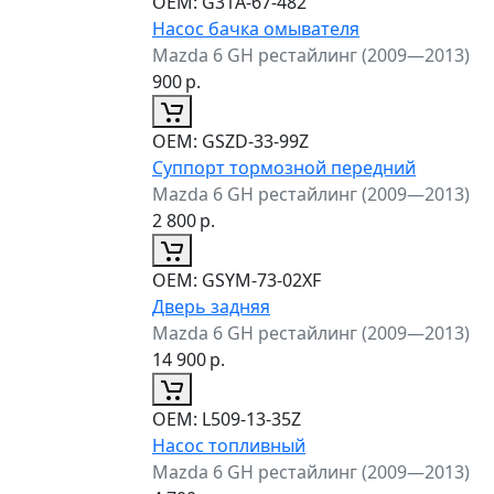
ОЕМ:
G31A-67-482
Насос бачка омывателя
Mazda 6 GH рестайлинг (2009—2013)
900
р.
ОЕМ:
GSZD-33-99Z
Суппорт тормозной передний
Mazda 6 GH рестайлинг (2009—2013)
2 800
р.
ОЕМ:
GSYM-73-02XF
Дверь задняя
Mazda 6 GH рестайлинг (2009—2013)
14 900
р.
ОЕМ:
L509-13-35Z
Насос топливный
Mazda 6 GH рестайлинг (2009—2013)