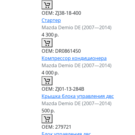
ОЕМ:
ZJ38-18-400
Стартер
Mazda Demio DE (2007—2014)
4 300
р.
ОЕМ:
DR0861450
Компрессор кондиционера
Mazda Demio DE (2007—2014)
4 000
р.
ОЕМ:
ZJ01-13-284B
Крышка блока управления двс
Mazda Demio DE (2007—2014)
500
р.
ОЕМ:
279721
Блок управления двс